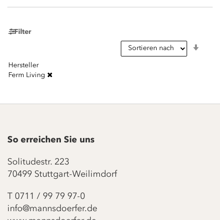
Filter
In
aufst
Reihe
Hersteller
Ferm Living
So erreichen Sie uns
Solitudestr. 223
70499 Stuttgart-Weilimdorf
T
0711 / 99 79 97-0
info@mannsdoerfer.de