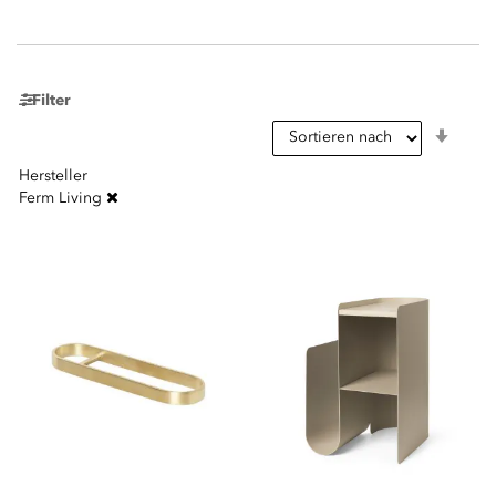
Filter
In
aufst
Reihe
Hersteller
Ferm Living