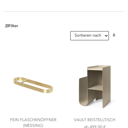
Filter
In
aufst
Reihe
FEIN FLASCHENÖFFNER
VAULT BEISTELLTISCH
(MESSING)
ab
499,00 €