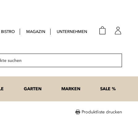
BISTRO
MAGAZIN
UNTERNEHMEN
E-Mail
Passwort
Suche
Anme
Passwort
LE
GARTEN
MARKEN
SALE %
vergesse
Produktliste drucken