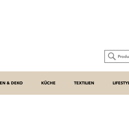
Direkt
zum
Inhalt
Suche
N & DEKO
KÜCHE
TEXTILIEN
LIFESTY