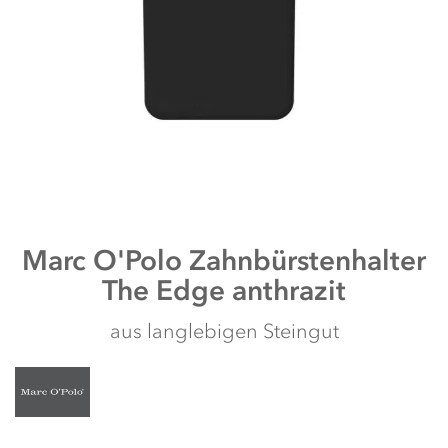
Zum
Marc O'Polo
Zahnbürstenhalter
Anfang
The Edge anthrazit
der
Bildergalerie
springen
aus langlebigen Steingut