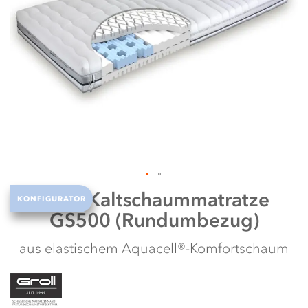
N
w
Zum
Groll
Kaltschaummatratze
KONFIGURATOR
Anfang
GS500 (Rundumbezug)
der
Bildergalerie
springen
aus elastischem Aquacell®-Komfortschaum