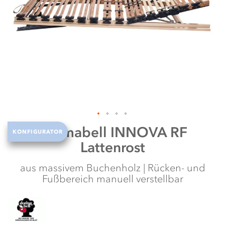
it
te
Zum
Dormabell
INNOVA RF
KONFIGURATOR
Anfang
Lattenrost
der
Bildergalerie
springen
aus massivem Buchenholz | Rücken- und
Fußbereich manuell verstellbar