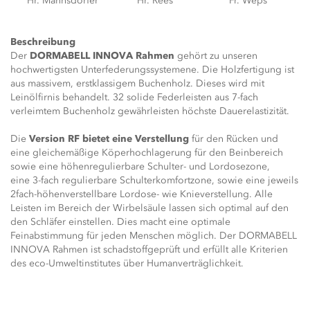
Hr. Mannsdörfer
Hr. Rees
Fr. Weps
Beschreibung
Der
DORMABELL INNOVA Rahmen
gehört zu unseren
hochwertigsten Unterfederungssystemene. Die Holzfertigung ist
aus massivem, erstklassigem Buchenholz. Dieses wird mit
Leinölfirnis behandelt. 32 solide Federleisten aus 7-fach
verleimtem Buchenholz gewährleisten höchste Dauerelastizität.
Die
Version RF bietet eine Verstellung
für den Rücken und
eine gleichemäßige Köperhochlagerung für den Beinbereich
sowie eine höhenregulierbare Schulter- und Lordosezone,
eine 3-fach regulierbare Schulterkomfortzone, sowie eine jeweils
2fach-höhenverstellbare Lordose- wie Knieverstellung. Alle
Leisten im Bereich der Wirbelsäule lassen sich optimal auf den
den Schläfer einstellen. Dies macht eine optimale
Feinabstimmung für jeden Menschen möglich. Der DORMABELL
INNOVA Rahmen ist schadstoffgeprüft und erfüllt alle Kriterien
des eco-Umweltinstitutes über Humanverträglichkeit.