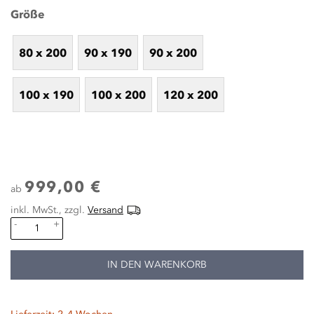
Größe
80 x 200
90 x 190
90 x 200
100 x 190
100 x 200
120 x 200
999,00 €
ab
inkl. MwSt., zzgl.
Versand
-
+
IN DEN WARENKORB