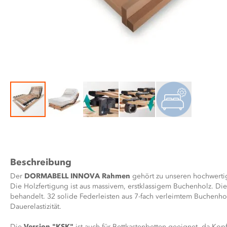
Zum
Anfang
der
Bildergalerie
Beschreibung
springen
Der
DORMABELL INNOVA Rahmen
gehört zu unseren hochwerti
Die Holzfertigung ist aus massivem, erstklassigem Buchenholz. Dies
behandelt. 32 solide Federleisten aus 7-fach verleimtem Buchenho
Dauerelastizität.
Die
Version "KSK"
ist auch für Bettkastenbetten geeignet, da Kop