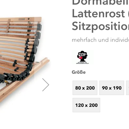
Dormabell
Lattenrost 
Sitzpositi
mehrfach und individu
Größe
80 x 200
90 x 190
120 x 200