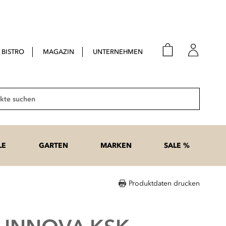
BISTRO
MAGAZIN
UNTERNEHMEN
E-Mail
Passwort
Suche
Anme
Passwort
LE
GARTEN
MARKEN
SALE %
vergesse
Produktdaten drucken