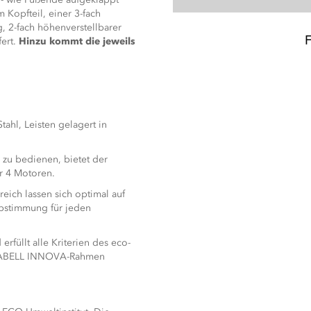
m Kopfteil, einer 3-fach
, 2-fach höhenverstellbarer
fert.
Hinzu kommt die jeweils
ahl, Leisten gelagert in
 zu bedienen, bietet der
 4 Motoren.
eich lassen sich optimal auf
abstimmung für jeden
üllt alle Kriterien des eco-
ORMABELL INNOVA-Rahmen