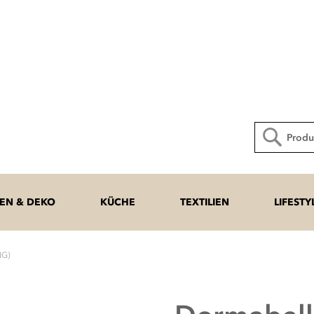
Direkt
zum
Inhalt
Suche
N & DEKO
KÜCHE
TEXTILIEN
LIFESTY
NG)