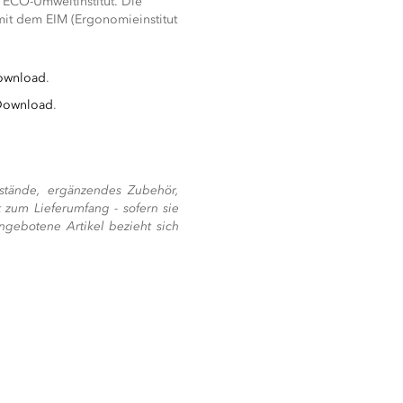
 ECO-Umweltinstitut. Die
t dem EIM (Ergonomieinstitut
Download
.
 Download
.
stände, ergänzendes Zubehör,
 zum Lieferumfang - sofern sie
ngebotene Artikel bezieht sich