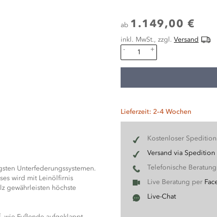
1.149,00 €
ab
inkl. MwSt., zzgl.
Versand
-
+
Lieferzeit: 2–4 Wochen
Kostenloser Speditio
Versand via Spedition
Telefonische Beratun
gsten Unterfederungssystemen.
es wird mit Leinölfirnis
Live Beratung per
Fac
lz gewährleisten höchste
Live-Chat
f- wie Fußende aufgeklappt