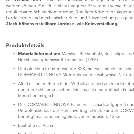
werden können. Ein Lift ist nicht integriert. Er wird mit verstellbare
regulierbaren Schulterkomfortzone, 3-stufiger Körperhochlagerung
Lordosezone und mechanischer Knie- und Sitzverstellung ausgelie
2fach-höhenverstellbare Lordose- wie Knieverstellung.
Produktdetails
Materialinformation:
Massives Buchenholz, Beschläge aus St
Hochleistungskunststoff Elementen (TPEE)
Den gleichen Komfort wie der KSK, nur wesentlich einfacher
DORMABELL INNOVA Motorrahmen mit wahlweise 2, 3 oder
Alle Leisten im Bereich der Wirbelsäule und auch im Knieber
den den Schläfer einstellen. Dies macht eine optimale Fein
Menschen möglich
Der DORMABELL INNOVA Rahmen ist schadstoffgeprüft und erf
Umweltinstitutes über Humanverträglichkeit. Für den D
benötigt man eine Einlagetiefe von mindestens 12 cm.
Bauhöhe ca. 9,5 cm