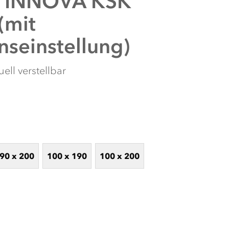
INNOVA KSK
(mit
onseinstellung)
ell verstellbar
90 x 200
100 x 190
100 x 200