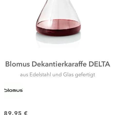
shortcut
activates
the
screen
reader
to
help
you
navigate
and
interact
with
Zum
the
Blomus
Dekantierkaraffe DELTA
Anfang
content.
der
aus Edelstahl und Glas gefertigt
Bildergalerie
springen
89,95 €