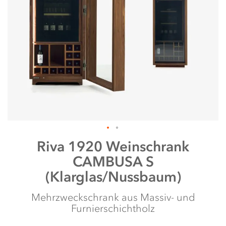
Zum
Riva 1920
Weinschrank
Anfang
CAMBUSA S
der
Bildergalerie
(Klarglas/Nussbaum)
springen
Mehrzweckschrank aus Massiv- und
Furnierschichtholz