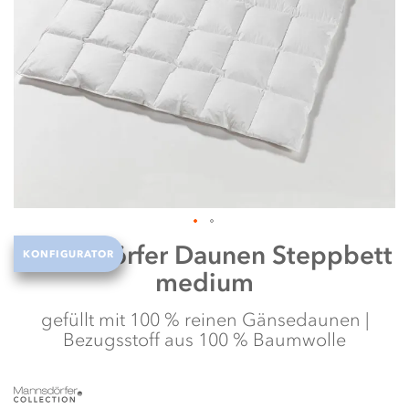
N
w
Zum
Mannsdörfer
Daunen Steppbett
KONFIGURATOR
Anfang
medium
der
Bildergalerie
springen
gefüllt mit 100 % reinen Gänsedaunen |
Bezugsstoff aus 100 % Baumwolle