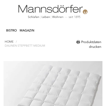
Direkt
N & DEKO
KÜCHE
TEXTILIEN
LIFEST
zum
BISTRO
MAGAZIN
Inhalt
HOME
Produktdaten
DAUNEN STEPPBETT MEDIUM
drucken
Zum
Ende
der
Bildergalerie
springen