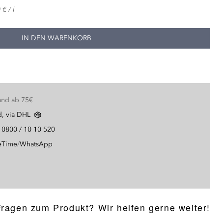
€ / l
IN DEN WARENKORB
and ab 75€
d, via DHL
g
0800 / 10 10 520
eTime
/
WhatsApp
Fragen zum Produkt? Wir helfen gerne weiter!