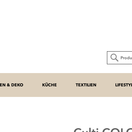
Direkt
zum
Inhalt
Suche
N & DEKO
KÜCHE
TEXTILIEN
LIFESTY