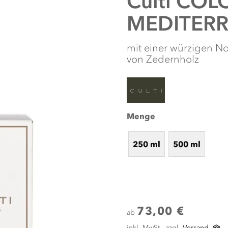
Culti
COLO
MEDITERR
mit einer würzigen N
von Zedernholz
Menge
250 ml
500 ml
73,00 €
ab
inkl. MwSt., zzgl.
Versand