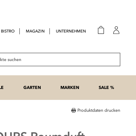
BISTRO
MAGAZIN
UNTERNEHMEN
E-Mail
Passwort
Suche
Anme
Passwort
LE
GARTEN
MARKEN
SALE %
vergesse
Produktdaten drucken