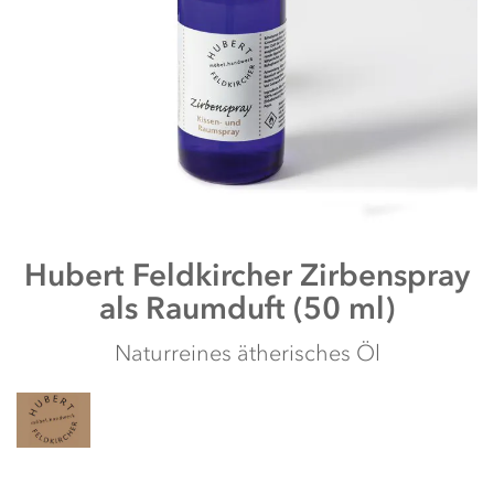
Zum
Hubert Feldkircher
Zirbenspray
Anfang
als Raumduft (50 ml)
der
Bildergalerie
springen
Naturreines ätherisches Öl