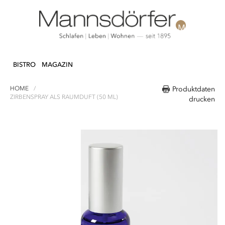
Direkt
N & DEKO
KÜCHE
TEXTILIEN
LIFEST
zum
BISTRO
MAGAZIN
Inhalt
HOME
Produktdaten
ZIRBENSPRAY ALS RAUMDUFT (50 ML)
drucken
Zum
Ende
der
Bildergalerie
springen