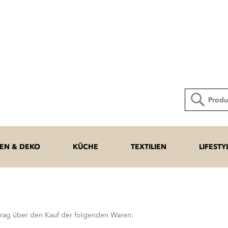
Direkt
zum
Inhalt
Suche
N & DEKO
KÜCHE
TEXTILIEN
LIFESTY
rtrag über den Kauf der folgenden Waren: