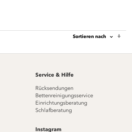
In
aufs
Reih
Service & Hilfe
Rücksendungen
Bettenreinigungsservice
Einrichtungsberatung
Schlafberatung
Instagram