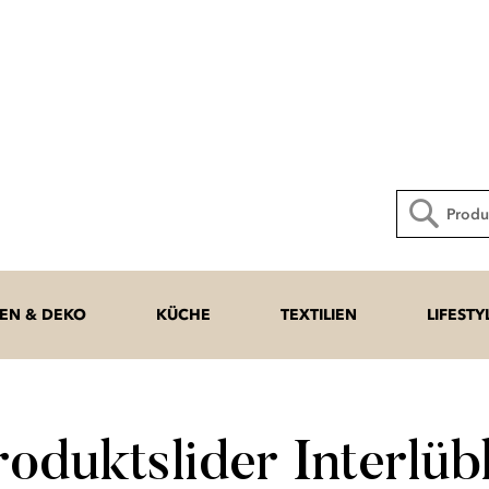
Direkt
zum
Inhalt
Suche
N & DEKO
KÜCHE
TEXTILIEN
LIFESTY
roduktslider Interlüb