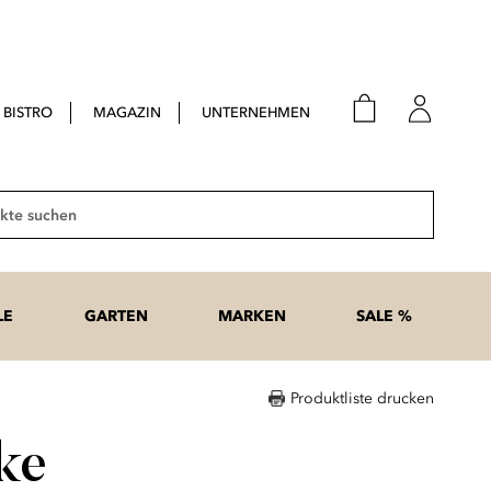
BISTRO
MAGAZIN
UNTERNEHMEN
E-Mail
Passwort
Suche
Anme
Passwort
LE
GARTEN
MARKEN
SALE %
vergesse
Produktliste drucken
ke