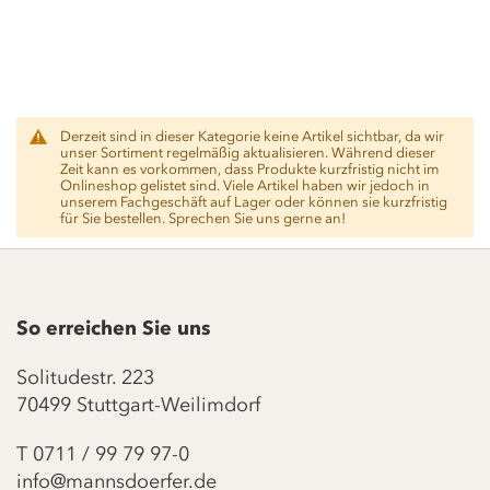
shortcut
activates
the
screen
reader
to
help
Derzeit sind in dieser Kategorie keine Artikel sichtbar, da wir
unser Sortiment regelmäßig aktualisieren. Während dieser
you
Zeit kann es vorkommen, dass Produkte kurzfristig nicht im
navigate
Onlineshop gelistet sind. Viele Artikel haben wir jedoch in
and
unserem Fachgeschäft auf Lager oder können sie kurzfristig
für Sie bestellen. Sprechen Sie uns gerne an!
interact
with
the
content.
So erreichen Sie uns
Solitudestr. 223
70499 Stuttgart-Weilimdorf
T
0711 / 99 79 97-0
info@mannsdoerfer.de