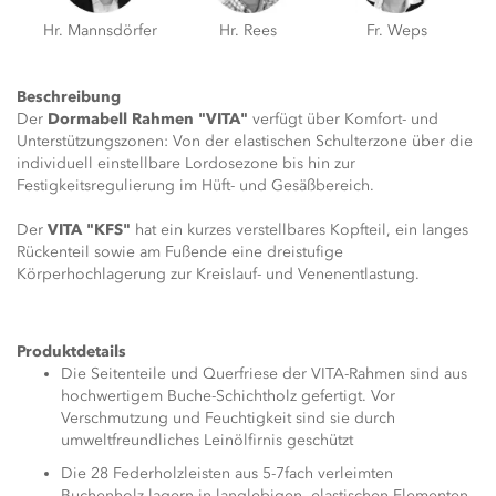
Hr. Mannsdörfer
Hr. Rees
Fr. Weps
Beschreibung
Der
Dormabell Rahmen "VITA"
verfügt über Komfort- und
Unterstützungszonen: Von der elastischen Schulterzone über die
individuell einstellbare Lordosezone bis hin zur
Festigkeitsregulierung im Hüft- und Gesäßbereich.
Der
VITA "KFS"
hat ein kurzes verstellbares Kopfteil, ein langes
Rückenteil sowie am Fußende eine dreistufige
Körperhochlagerung zur Kreislauf- und Venenentlastung.
Produktdetails
Die Seitenteile und Querfriese der VITA-Rahmen sind aus
hochwertigem Buche-Schichtholz gefertigt. Vor
Verschmutzung und Feuchtigkeit sind sie durch
umweltfreundliches Leinölfirnis geschützt
Die 28 Federholzleisten aus 5-7fach verleimten
Buchenholz lagern in langlebigen, elastischen Elementen