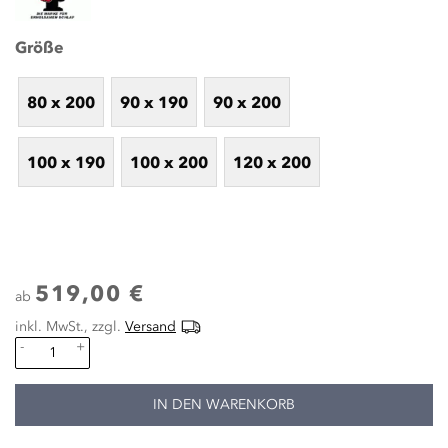
Größe
80 x 200
90 x 190
90 x 200
100 x 190
100 x 200
120 x 200
519,00 €
ab
inkl. MwSt., zzgl.
Versand
-
+
IN DEN WARENKORB