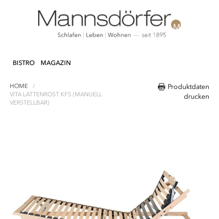
Direkt
N & DEKO
KÜCHE
TEXTILIEN
LIFEST
zum
BISTRO
MAGAZIN
Inhalt
HOME
Produktdaten
VITA LATTENROST KFS (MANUELL
drucken
VERSTELLBAR)
Zum
Ende
der
Bildergalerie
springen