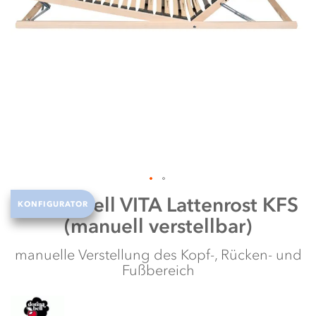
N
w
Zum
Dormabell
VITA Lattenrost KFS
KONFIGURATOR
Anfang
(manuell verstellbar)
der
Bildergalerie
springen
manuelle Verstellung des Kopf-, Rücken- und
Fußbereich