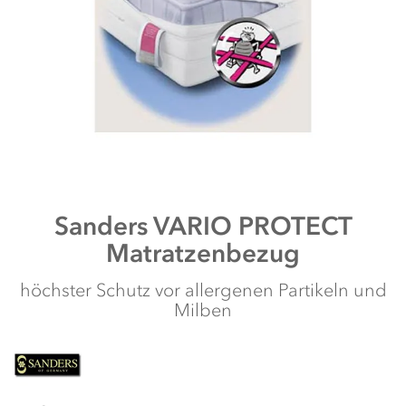
Zum
Sanders
VARIO PROTECT
Anfang
Matratzenbezug
der
Bildergalerie
springen
höchster Schutz vor allergenen Partikeln und
Milben