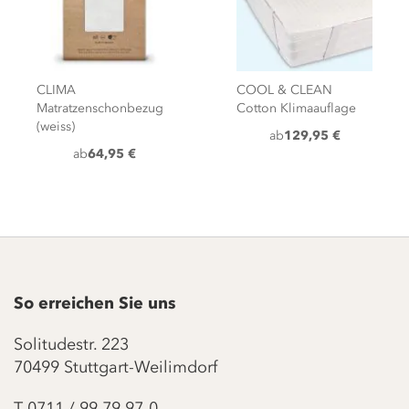
CLIMA
COOL & CLEAN
Matratzenschonbezug
Cotton Klimaauflage
(weiss)
ab
129,95 €
ab
64,95 €
So erreichen Sie uns
Solitudestr. 223
70499 Stuttgart-Weilimdorf
T
0711 / 99 79 97-0