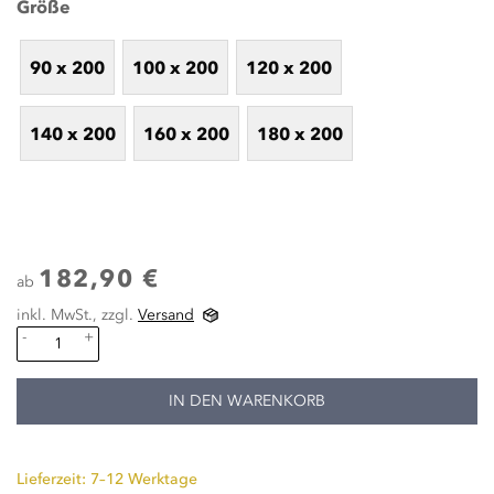
Größe
90 x 200
100 x 200
120 x 200
140 x 200
160 x 200
180 x 200
182,90 €
ab
inkl. MwSt., zzgl.
Versand
-
+
IN DEN WARENKORB
Lieferzeit: 7–12 Werktage