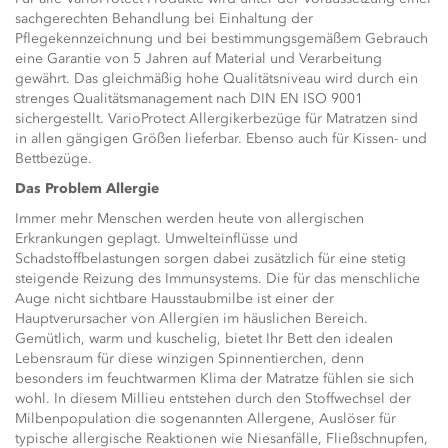
sachgerechten Behandlung bei Einhaltung der
Pflegekennzeichnung und bei bestimmungsgemäßem Gebrauch
eine Garantie von 5 Jahren auf Material und Verarbeitung
gewährt. Das gleichmäßig hohe Qualitätsniveau wird durch ein
strenges Qualitätsmanagement nach DIN EN ISO 9001
sichergestellt. VarioProtect Allergikerbezüge für Matratzen sind
in allen gängigen Größen lieferbar. Ebenso auch für Kissen- und
Bettbezüge.
Das Problem Allergie
Immer mehr Menschen werden heute von allergischen
Erkrankungen geplagt. Umwelteinflüsse und
Schadstoffbelastungen sorgen dabei zusätzlich für eine stetig
steigende Reizung des Immunsystems. Die für das menschliche
Auge nicht sichtbare Hausstaubmilbe ist einer der
Hauptverursacher von Allergien im häuslichen Bereich.
Gemütlich, warm und kuschelig, bietet Ihr Bett den idealen
Lebensraum für diese winzigen Spinnentierchen, denn
besonders im feuchtwarmen Klima der Matratze fühlen sie sich
wohl. In diesem Millieu entstehen durch den Stoffwechsel der
Milbenpopulation die sogenannten Allergene, Auslöser für
typische allergische Reaktionen wie Niesanfälle, Fließschnupfen,