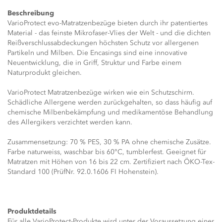
Beschreibung
VarioProtect evo-Matratzenbezüge bieten durch ihr patentiertes
Material - das feinste Mikrofaser-Vlies der Welt - und die dichten
Reißverschlussabdeckungen höchsten Schutz vor allergenen
Partikeln und Milben. Die Encasings sind eine innovative
Neuentwicklung, die in Griff, Struktur und Farbe einem
Naturprodukt gleichen.
VarioProtect Matratzenbezüge wirken wie ein Schutzschirm.
Schädliche Allergene werden zurückgehalten, so dass häufig auf
chemische Milbenbekämpfung und medikamentöse Behandlung
des Allergikers verzichtet werden kann.
Zusammensetzung: 70 % PES, 30 % PA ohne chemische Zusätze.
Farbe naturweiss, waschbar bis 60°C, tumblerfest. Geeignet für
Matratzen mit Höhen von 16 bis 22 cm. Zertifiziert nach ÖKO-Tex-
Standard 100 (PrüfNr. 92.0.1606 FI Hohenstein).
Produktdetails
Für alle VarioProtect-Produkte wird unter der Voraussetzung einer