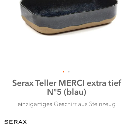
shortcut
activates
the
screen
reader
to
help
you
navigate
and
interact
with
the
content.
Zum
Serax
Teller MERCI extra tief
Anfang
N°5 (blau)
der
Bildergalerie
springen
einzigartiges Geschirr aus Steinzeug