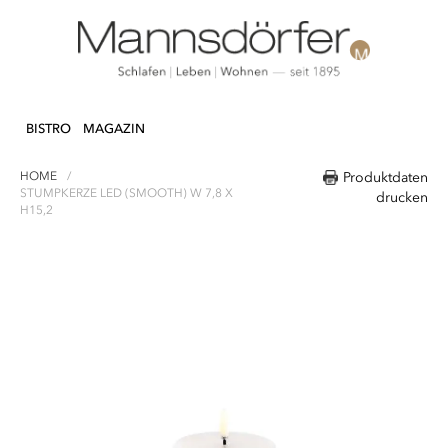
Direkt
N & DEKO
KÜCHE
TEXTILIEN
LIFEST
zum
BISTRO
MAGAZIN
Inhalt
HOME
Produktdaten
STUMPKERZE LED (SMOOTH) W 7,8 X
drucken
H15,2
Zum
Ende
der
Bildergalerie
springen