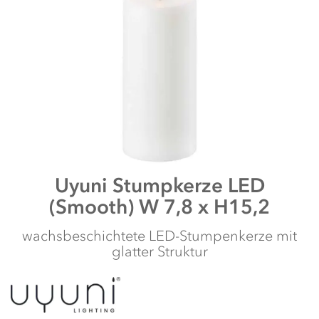
Zum
Uyuni
Stumpkerze LED
Anfang
(Smooth) W 7,8 x H15,2
der
Bildergalerie
springen
wachsbeschichtete LED-Stumpenkerze mit
glatter Struktur