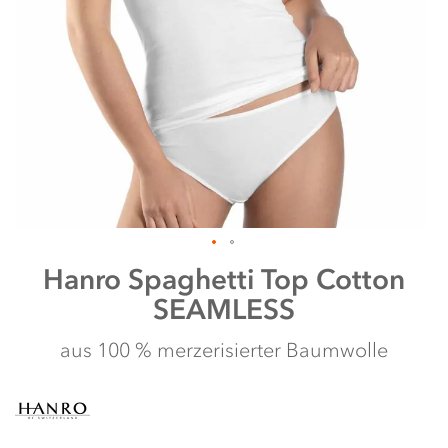
Zum
Hanro
Spaghetti Top Cotton
Anfang
SEAMLESS
der
Bildergalerie
springen
aus 100 % merzerisierter Baumwolle