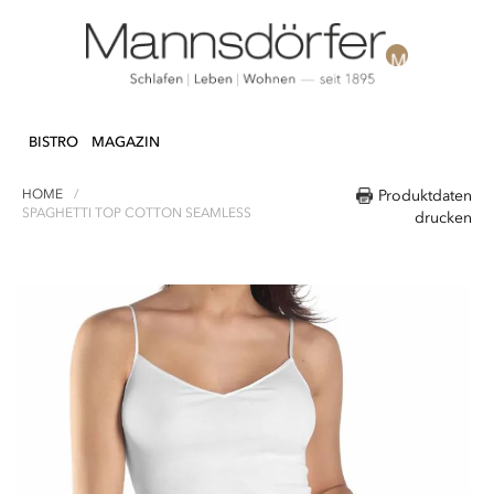
Direkt
N & DEKO
KÜCHE
TEXTILIEN
LIFEST
zum
BISTRO
MAGAZIN
Inhalt
HOME
Produktdaten
SPAGHETTI TOP COTTON SEAMLESS
drucken
Zum
Ende
der
Bildergalerie
springen