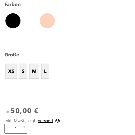
Farben
Größe
XS
S
M
L
50,00 €
ab
inkl. MwSt., zzgl.
Versand
-
+