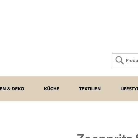
Direkt
zum
Inhalt
Suche
N & DEKO
KÜCHE
TEXTILIEN
LIFESTY