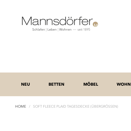
NEU
BETTEN
MÖBEL
WOHNE
HOME
SOFT FLEECE PLAID TAGESDECKE (ÜBERGRÖSSEN)
Zum