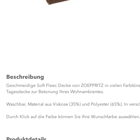
Zum
Anfang
der
Bildergalerie
Beschreibung
springen
Geschmeidige Soft Fleec Decke von ZOEPPRITZ in vielen Farbtöne
Tagesdecke zur Betonung Ihres Wohnambientes.
Waschbar, Material aus Viskose (35%) und Polyester (65%). In vers
Durch Klick auf die Farbe können Sie Ihre Wunschfarbe auswählen
Produktdetails