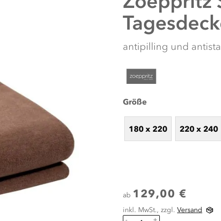
Zoeppritz
Tagesdeck
antipilling und antist
Größe
180 x 220
220 x 240
129,00 €
ab
inkl. MwSt., zzgl.
Versand
-
+