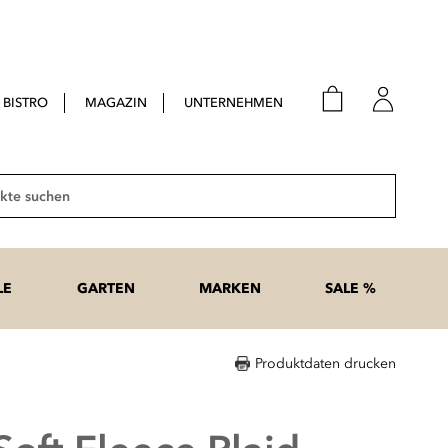
BISTRO
MAGAZIN
UNTERNEHMEN
E-Mail
Passwort
Suche
Anme
Passwort
LE
GARTEN
MARKEN
SALE %
vergesse
Produktdaten drucken