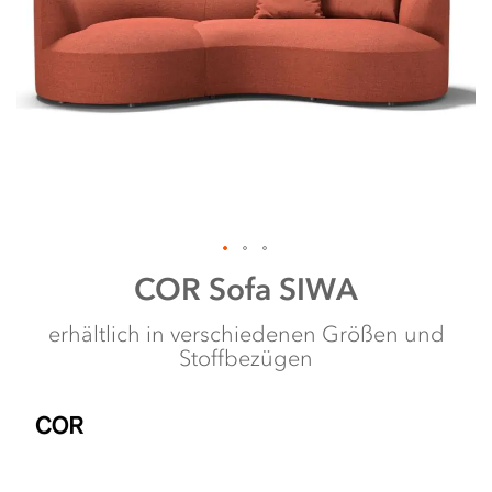
shortcut
activates
the
screen
reader
to
help
you
navigate
and
interact
with
the
Zum
COR
Sofa SIWA
content.
Anfang
der
erhältlich in verschiedenen Größen und
Bildergalerie
Stoffbezügen
springen