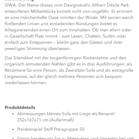
SIWA. Der Name dieses vom Designstudio Altherr Désile Park
entworfenen Möbelstücks kommt nicht von ungefähr: Er erinnert
an eine märchenhafte Oase inmitten der Wüste. Mit seinen weich
fließenden Linien und einladenden Rundungen bietet es
Alltagsreisenden einen Ort zum Innehalten. Ob man allein oder
in Gesellschaft Platz nimmt – zum Lesen, Chatten, Surfen oder
einfach zum Entspannen – bleibt ganz den Gästen und ihrer
jeweiligen Stimmung überlassen.
Das Sitzmöbel mit der bogenförmigen Rückenlehne und den
organisch anmutenden Nähten gibt es in drei Ausführungen: als
Récamiere für eine Person, als Zweisitzer-Sofa und als extragroße
Liegewiese, auf der gleich mehrere Personen sich bequem
niederlassen können.
Produktdetails
Abmessungen kleines Sofa mit Liege als Beispiel:
252x167x71 cm (Außenmaß)
Preisbeispiel Stoff Preisgruppe 50
Gerne beraten wir Sie zu Materialien und Varianten bei uns