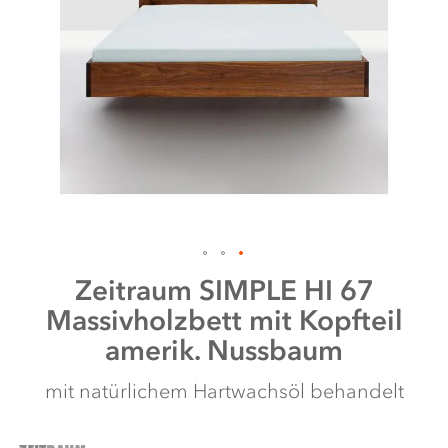
Zum
Zeitraum
SIMPLE HI 67
Anfang
Massivholzbett mit Kopfteil
der
Bildergalerie
amerik. Nussbaum
springen
mit natürlichem Hartwachsöl behandelt