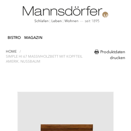
Direkt
N & DEKO
KÜCHE
TEXTILIEN
LIFEST
zum
BISTRO
MAGAZIN
Inhalt
HOME
Produktdaten
SIMPLE HI 67 MASSIVHOLZBETT MIT KOPFTEIL
drucken
AMERIK. NUSSBAUM
Zum
Ende
der
Bildergalerie
springen