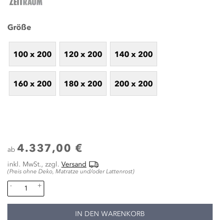
Größe
100 x 200
120 x 200
140 x 200
160 x 200
180 x 200
200 x 200
4.337,00 €
ab
inkl. MwSt., zzgl.
Versand
(Preis ohne Deko, Matratze und/oder Lattenrost)
-
+
IN DEN WARENKORB