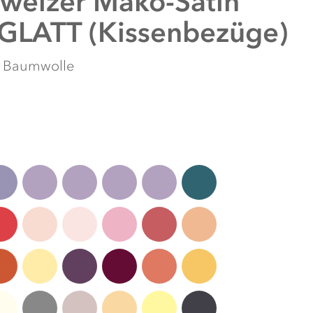
weizer Mako-Satin
 GLATT (Kissenbezüge)
% Baumwolle