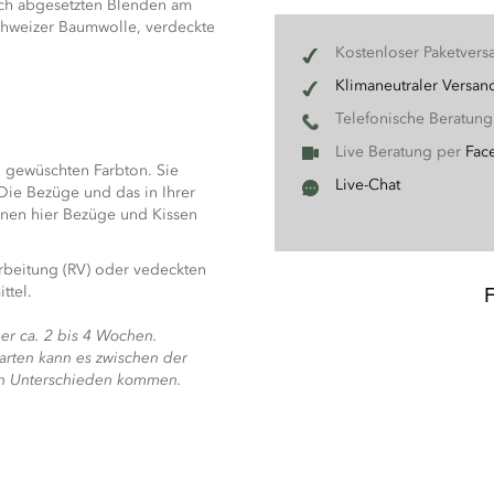
ich abgesetzten Blenden am
chweizer Baumwolle, verdeckte
Kostenloser Paketvers
Klimaneutraler Versan
Telefonische Beratun
Live Beratung per
Fac
n gewüschten Farbton. Sie
Live-Chat
Die Bezüge und das in Ihrer
nnen hier Bezüge und Kissen
rbeitung (RV) oder vedeckten
ttel.
her ca. 2 bis 4 Wochen.
arten kann es zwischen der
ten Unterschieden kommen.