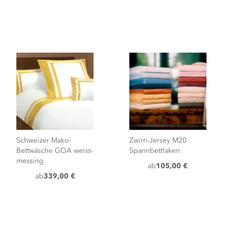
Schweizer Mako-
Zwirn-Jersey M20
Bettwäsche GOA weiss-
Spannbettlaken
messing
ab
105,00 €
ab
339,00 €