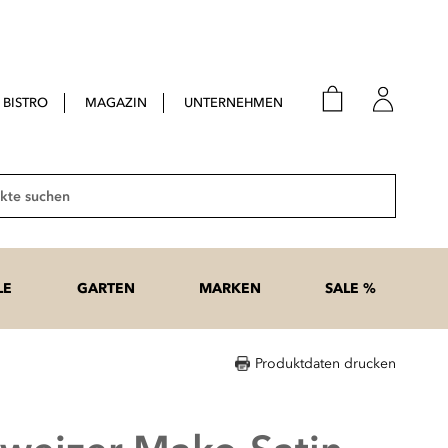
BISTRO
MAGAZIN
UNTERNEHMEN
E-Mail
Passwort
Suche
Anme
Passwort
LE
GARTEN
MARKEN
SALE %
vergesse
Produktdaten drucken