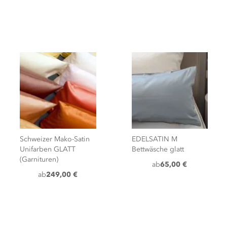
Schweizer Mako-Satin
EDELSATIN M
Unifarben GLATT
Bettwäsche glatt
(Garnituren)
ab
65,00 €
ab
249,00 €