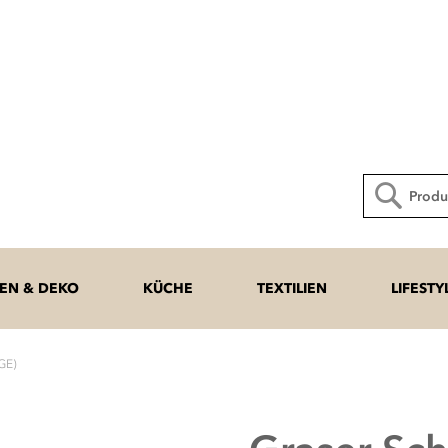
Direkt
zum
Inhalt
Suche
N & DEKO
KÜCHE
TEXTILIEN
LIFESTY
GE)