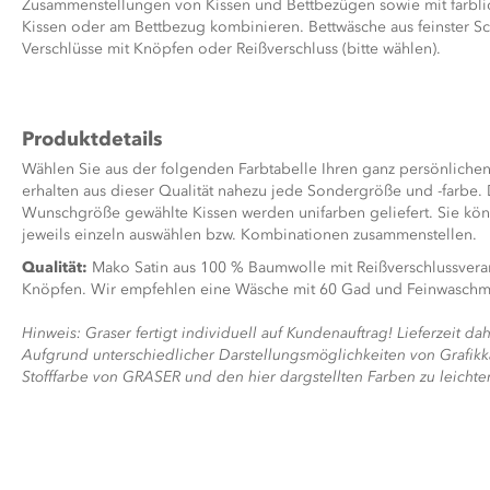
Zusammenstellungen von Kissen und Bettbezügen sowie mit farbl
Kissen oder am Bettbezug kombinieren. Bettwäsche aus feinster S
Verschlüsse mit Knöpfen oder Reißverschluss (bitte wählen).
Produktdetails
Wählen Sie aus der folgenden Farbtabelle Ihren ganz persönliche
erhalten aus dieser Qualität nahezu jede Sondergröße und -farbe. 
Wunschgröße gewählte Kissen werden unifarben geliefert. Sie kö
jeweils einzeln auswählen bzw. Kombinationen zusammenstellen.
Qualität:
Mako Satin aus 100 % Baumwolle mit Reißverschlussvera
Knöpfen. Wir empfehlen eine Wäsche mit 60 Gad und Feinwaschmi
Hinweis: Graser fertigt individuell auf Kundenauftrag! Lieferzeit da
Aufgrund unterschiedlicher Darstellungsmöglichkeiten von Grafikk
Stofffarbe von GRASER und den hier dargstellten Farben zu leich