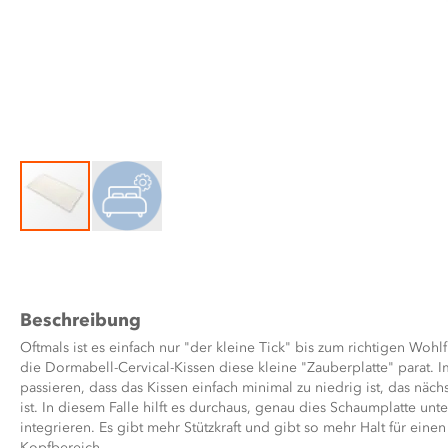
Zum
Anfang
der
Bildergalerie
Beschreibung
springen
Oftmals ist es einfach nur "der kleine Tick" bis zum richtigen Wohl
die Dormabell-Cervical-Kissen diese kleine "Zauberplatte" parat. 
passieren, dass das Kissen einfach minimal zu niedrig ist, das näc
ist. In diesem Falle hilft es durchaus, genau dies Schaumplatte un
integrieren. Es gibt mehr Stützkraft und gibt so mehr Halt für eine
Kopfbereich.