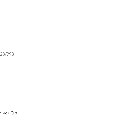
023/998
n vor Ort