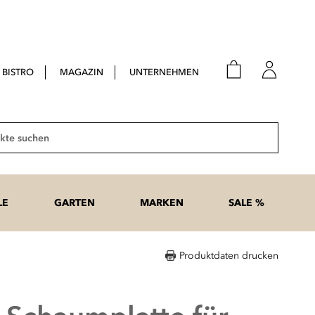
BISTRO
MAGAZIN
UNTERNEHMEN
E-Mail
Passwort
Suche
Anme
Passwort
LE
GARTEN
MARKEN
SALE %
vergesse
Produktdaten drucken