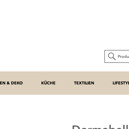
Direkt
zum
Inhalt
Suche
N & DEKO
KÜCHE
TEXTILIEN
LIFESTY