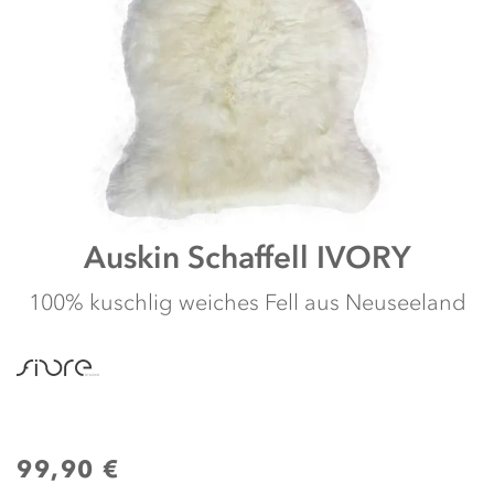
Zum
Auskin
Schaffell IVORY
Anfang
der
100% kuschlig weiches Fell aus Neuseeland
Bildergalerie
springen
99,90 €