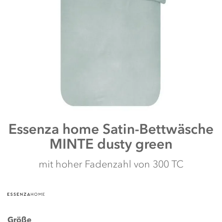
shortcut
activates
the
screen
reader
to
help
you
navigate
and
interact
with
the
Zum
Essenza home
Satin-Bettwäsche
content.
Anfang
MINTE dusty green
der
Bildergalerie
springen
mit hoher Fadenzahl von 300 TC
Größe