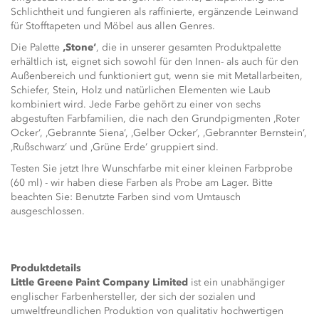
Schlichtheit und fungieren als raffinierte, ergänzende Leinwand
für Stofftapeten und Möbel aus allen Genres.
Die Palette
‚Stone‘
, die in unserer gesamten Produktpalette
erhältlich ist, eignet sich sowohl für den Innen- als auch für den
Außenbereich und funktioniert gut, wenn sie mit Metallarbeiten,
Schiefer, Stein, Holz und natürlichen Elementen wie Laub
kombiniert wird. Jede Farbe gehört zu einer von sechs
abgestuften Farbfamilien, die nach den Grundpigmenten ‚Roter
Ocker‘, ‚Gebrannte Siena‘, ‚Gelber Ocker‘, ‚Gebrannter Bernstein‘,
‚Rußschwarz‘ und ‚Grüne Erde‘ gruppiert sind.
Testen Sie jetzt Ihre Wunschfarbe mit einer kleinen Farbprobe
(60 ml) - wir haben diese Farben als Probe am Lager. Bitte
beachten Sie: Benutzte Farben sind vom Umtausch
ausgeschlossen.
Produktdetails
Little Greene Paint Company Limited
ist ein unabhängiger
englischer Farbenhersteller, der sich der sozialen und
umweltfreundlichen Produktion von qualitativ hochwertigen