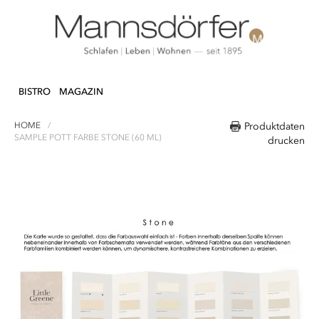
Direkt
N & DEKO
KÜCHE
TEXTILIEN
LIFEST
zum
BISTRO
MAGAZIN
Inhalt
HOME
Produktdaten
SAMPLE POTT FARBE STONE (60 ML)
drucken
Zum
Ende
der
Bildergalerie
springen