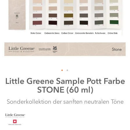
Zum
Little Greene
Sample Pott Farbe
Anfang
STONE (60 ml)
der
Bildergalerie
springen
Sonderkollektion der sanften neutralen Töne