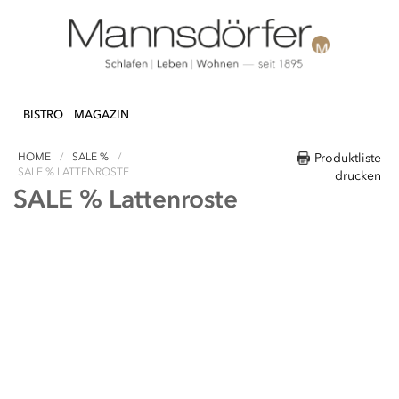
Direkt
N & DEKO
KÜCHE
TEXTILIEN
LIFEST
zum
BISTRO
MAGAZIN
Inhalt
HOME
SALE %
Produktliste
SALE % LATTENROSTE
drucken
SALE % Lattenroste