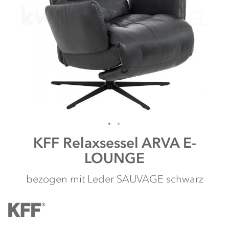
shortcut
activates
the
screen
reader
to
help
you
navigate
and
interact
with
the
content.
Zum
KFF
Relaxsessel ARVA E-
Anfang
LOUNGE
der
Bildergalerie
springen
bezogen mit Leder SAUVAGE schwarz