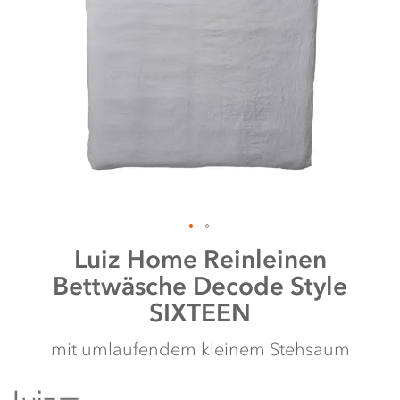
Zum
Luiz Home
Reinleinen
Anfang
Bettwäsche Decode Style
der
Bildergalerie
SIXTEEN
springen
mit umlaufendem kleinem Stehsaum