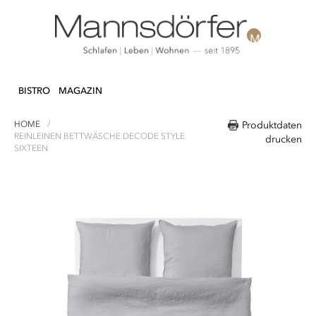
Direkt
N & DEKO
KÜCHE
TEXTILIEN
LIFEST
zum
BISTRO
MAGAZIN
Inhalt
HOME
Produktdaten
REINLEINEN BETTWÄSCHE DECODE STYLE
drucken
SIXTEEN
Zum
Ende
der
Bildergalerie
springen