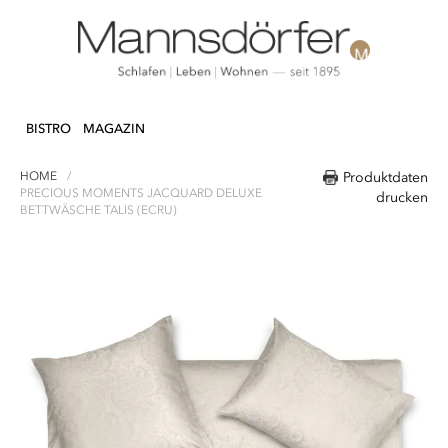
Direkt
N & DEKO
KÜCHE
TEXTILIEN
LIFEST
zum
BISTRO
MAGAZIN
Inhalt
HOME
Produktdaten
PRECIOUS MOMENTS JACQUARD DELUXE
drucken
BETTWÄSCHE TALIS (ECRU)
Zum
Ende
der
Bildergalerie
springen