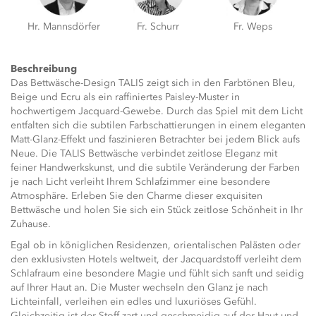
Hr. Mannsdörfer
Fr. Schurr
Fr. Weps
Beschreibung
Das Bettwäsche-Design TALIS zeigt sich in den Farbtönen Bleu,
Beige und Ecru als ein raffiniertes Paisley-Muster in
hochwertigem Jacquard-Gewebe. Durch das Spiel mit dem Licht
entfalten sich die subtilen Farbschattierungen in einem eleganten
Matt-Glanz-Effekt und faszinieren Betrachter bei jedem Blick aufs
Neue. Die TALIS Bettwäsche verbindet zeitlose Eleganz mit
feiner Handwerkskunst, und die subtile Veränderung der Farben
je nach Licht verleiht Ihrem Schlafzimmer eine besondere
Atmosphäre. Erleben Sie den Charme dieser exquisiten
Bettwäsche und holen Sie sich ein Stück zeitlose Schönheit in Ihr
Zuhause.
Egal ob in königlichen Residenzen, orientalischen Palästen oder
den exklusivsten Hotels weltweit, der Jacquardstoff verleiht dem
Schlafraum eine besondere Magie und fühlt sich sanft und seidig
auf Ihrer Haut an. Die Muster wechseln den Glanz je nach
Lichteinfall, verleihen ein edles und luxuriöses Gefühl.
Gleichzeitig ist der Stoff zart und geschmeidig auf der Haut und