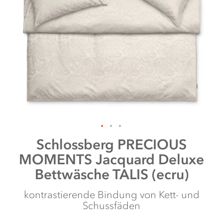
Zum
Schlossberg
PRECIOUS
Anfang
MOMENTS Jacquard Deluxe
der
Bildergalerie
Bettwäsche TALIS (ecru)
springen
kontrastierende Bindung von Kett- und
Schussfäden