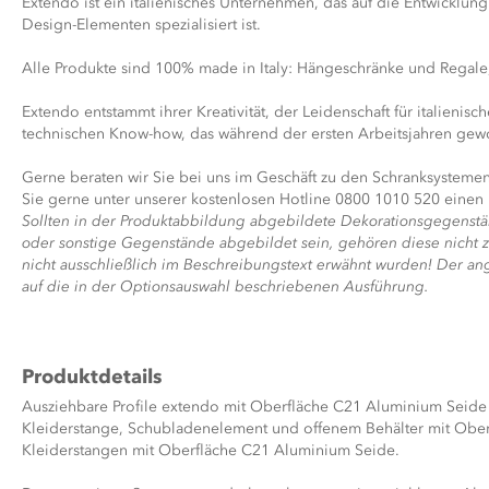
Extendo ist ein italienisches Unternehmen, das auf die Entwicklung
Design-Elementen spezialisiert ist.
Alle Produkte sind 100% made in Italy: Hängeschränke und Regale,
Extendo entstammt ihrer Kreativität, der Leidenschaft für italieni
technischen Know-how, das während der ersten Arbeitsjahren ge
Gerne beraten wir Sie bei uns im Geschäft zu den Schranksystem
Sie gerne unter unserer kostenlosen Hotline 0800 1010 520 einen
Sollten in der Produktabbildung abgebildete Dekorationsgegenst
oder sonstige Gegenstände abgebildet sein, gehören diese nicht z
nicht ausschließlich im Beschreibungstext erwähnt wurden! Der ang
auf die in der Optionsauswahl beschriebenen Ausführung.
Produktdetails
Ausziehbare Profile extendo mit Oberfläche C21 Aluminium Seid
Kleiderstange, Schubladenelement und offenem Behälter mit Oberf
Kleiderstangen mit Oberfläche C21 Aluminium Seide.