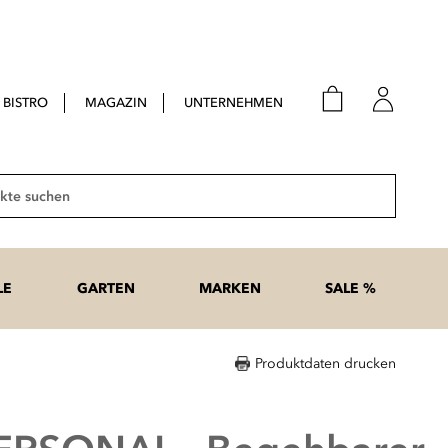
BISTRO
MAGAZIN
UNTERNEHMEN
E-Mail
Passwort
Suche
Anme
Passwort
LE
GARTEN
MARKEN
SALE %
vergesse
Produktdaten drucken