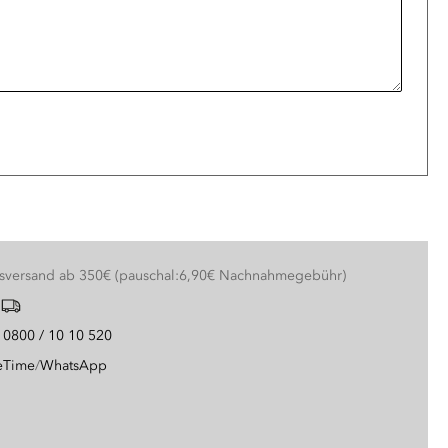
nsversand ab 350€ (pauschal:6,90€ Nachnahmegebühr)
g
0800 / 10 10 520
eTime
/
WhatsApp