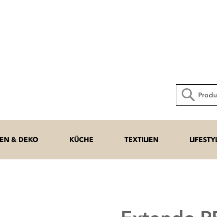
Direkt
zum
Inhalt
Suche
N & DEKO
KÜCHE
TEXTILIEN
LIFESTY