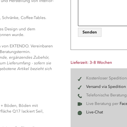
 und Herstellung von Interior-
 Schränke, Coffee-Tables.
sches Design und dem
Senden
wonnen wurde.
en von EXTENDO. Vereinbaren
 Beratungstermin.
ände, ergänzendes Zubehör,
Lieferzeit: 3–8 Wochen
um Lieferumfang - sofern sie
ebotene Artikel bezieht sich
Kostenloser Speditio
Versand via Spedition
Telefonische Beratun
Live Beratung per
Fac
e + Böden, Böden mit
läche Q17 lackiert Seil,
Live-Chat