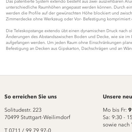
Das patentierte System extendo besteht aus zwei ausziehbaren Alum
unterschiedliche Raumhöhen angepasst werden können. Durch ei
werden die Profile auf der gewünschten Höhe blockiert und zwis
Zimmerdecke ohne Werkzeug oder Vor- Befestigung komprimiert e
Die Teleskopstange extendo übt einen dynamischen Druck nach 
Änderungen des Abstandszwischen Boden und Decke, wie sie im La
aufgefangen werden. Um jeden Raum ohne Einschränkungen planen
Befestigung an Decken aus Gipskarton, Dachschrägen und an Wänd
So erreichen Sie uns
Unsere neu
Solitudestr. 223
Mo bis Fr:
9
70499 Stuttgart-Weilimdorf
Sa: 9:30 - 
sowie nach 
T
0711 / 99 79 97-0