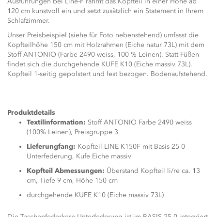
Ausführungen bei Line-F rahmt das Kopfteil in einer Höhe ab
120 cm kunstvoll ein und setzt zusätzlich ein Statement in Ihrem
Schlafzimmer.
Unser Preisbeispiel (siehe für Foto nebenstehend) umfasst die
Kopfteilhöhe 150 cm mit Holzrahmen (Eiche natur 73L) mit dem
Stoff ANTONIO (Farbe 2490 weiss, 100 % Leinen). Statt Füßen
findet sich die durchgehende KUFE K10 (Eiche massiv 73L).
Kopfteil 1-seitig gepolstert und fest bezogen. Bodenaufstehend.
Produktdetails
Textilinformation:
Stoff ANTONIO Farbe 2490 weiss
(100% Leinen), Preisgruppe 3
Lieferungfang:
Kopfteil LINE K150F mit Basis 25-0
Unterfederung, Kufe Eiche massiv
Kopfteil Abmessungen:
Überstand Kopfteil li/re ca. 13
cm, Tiefe 9 cm, Höhe 150 cm
durchgehende KUFE K10 (Eiche massiv 73L)
Die Taschenfederkern-Unterfederung ist im BASIS 25-0 integriert,