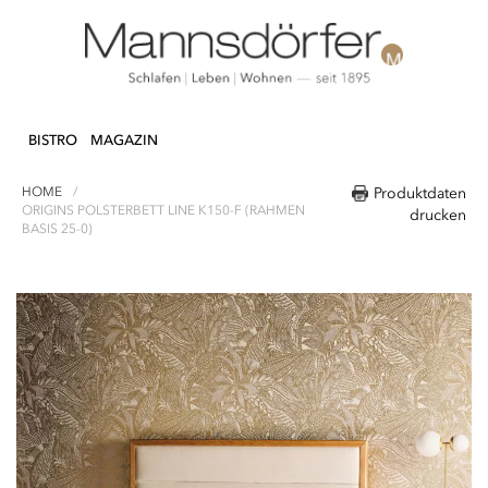
Direkt
N & DEKO
KÜCHE
TEXTILIEN
LIFEST
zum
BISTRO
MAGAZIN
Inhalt
HOME
Produktdaten
ORIGINS POLSTERBETT LINE K150-F (RAHMEN
drucken
BASIS 25-0)
Zum
Ende
der
Bildergalerie
springen