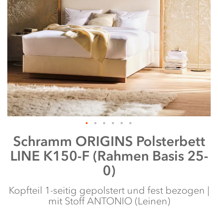
Zum
Schramm
ORIGINS Polsterbett
Anfang
LINE K150-F (Rahmen Basis 25-
der
Bildergalerie
0)
springen
Kopfteil 1-seitig gepolstert und fest bezogen |
mit Stoff ANTONIO (Leinen)