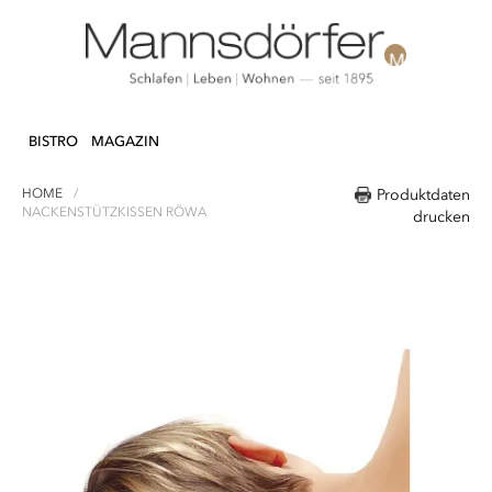
Direkt
N & DEKO
KÜCHE
TEXTILIEN
LIFEST
zum
BISTRO
MAGAZIN
Inhalt
HOME
Produktdaten
NACKENSTÜTZKISSEN RÖWA
drucken
Zum
Ende
der
Bildergalerie
springen