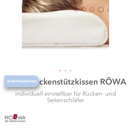
it
te
Zum
Röwa
Nackenstützkissen RÖWA
KONFIGURATOR
Anfang
der
individuell einstellbar für Rücken- und
Bildergalerie
Seitenschläfer
springen