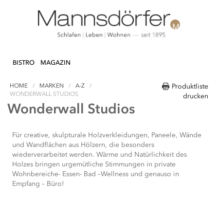
Direkt
N & DEKO
KÜCHE
TEXTILIEN
LIFEST
zum
BISTRO
MAGAZIN
Inhalt
HOME
MARKEN
A-Z
Produktliste
WONDERWALL STUDIOS
drucken
Wonderwall Studios
Für creative, skulpturale Holzverkleidungen, Paneele, Wände
und Wandflächen aus Hölzern, die besonders
wiederverarbeitet werden. Wärme und Natürlichkeit des
Holzes bringen urgemütliche Stimmungen in private
Wohnbereiche- Essen- Bad –Wellness und genauso in
Empfang – Büro!