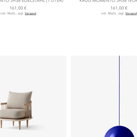
O JH38 EDELSTAHL (1 LITER)
KRUG MOMENTO JH38 IVORY 
161,00 €
161,00 €
inkl. MwSt., zzgl.
Versand
inkl. MwSt., zzgl.
Versand