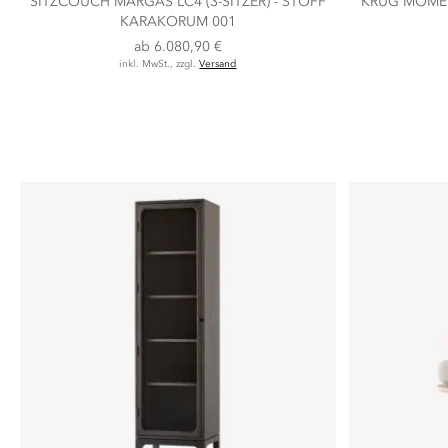
SITZCOUCH MARGAS LC4 (3-SITZER) - STOFF
KRUG MOMENT
KARAKORUM 001
ab
6.080,90 €
inkl. MwSt., zzgl.
Versand