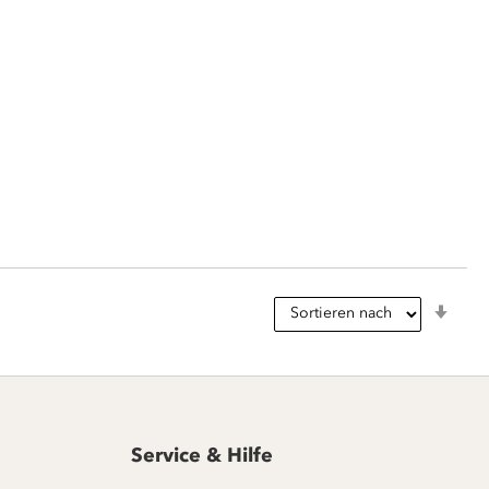
In
aufs
Reih
Service & Hilfe