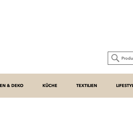
Direkt
zum
Inhalt
Suche
N & DEKO
KÜCHE
TEXTILIEN
LIFESTY