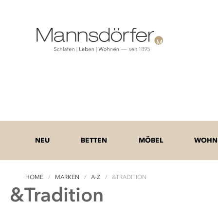
NEU
BETTEN
MÖBEL
WOHNE
HOME
MARKEN
A-Z
&TRADITION
&Tradition