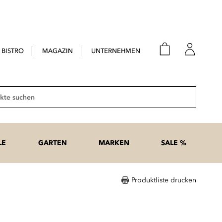
BISTRO
MAGAZIN
UNTERNEHMEN
E-Mail
Passwort
Suche
Anme
Passwort
LE
GARTEN
MARKEN
SALE %
vergesse
Produktliste drucken