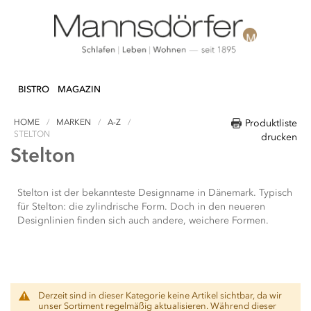
Direkt
N & DEKO
KÜCHE
TEXTILIEN
LIFEST
zum
BISTRO
MAGAZIN
Inhalt
HOME
MARKEN
A-Z
Produktliste
STELTON
drucken
Stelton
Stelton ist der bekannteste Designname in Dänemark. Typisch
für Stelton: die zylindrische Form. Doch in den neueren
Designlinien finden sich auch andere, weichere Formen.
Derzeit sind in dieser Kategorie keine Artikel sichtbar, da wir
unser Sortiment regelmäßig aktualisieren. Während dieser