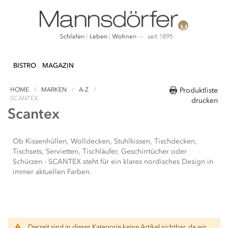
Direkt
N & DEKO
KÜCHE
TEXTILIEN
LIFEST
zum
BISTRO
MAGAZIN
Inhalt
HOME
MARKEN
A-Z
Produktliste
SCANTEX
drucken
Scantex
Ob Kissenhüllen, Wolldecken, Stuhlkissen, Tischdecken,
Tischsets, Servietten, Tischläufer, Geschirrtücher oder
Schürzen - SCANTEX steht für ein klares nordisches Design in
immer aktuellen Farben.
Derzeit sind in dieser Kategorie keine Artikel sichtbar, da wir