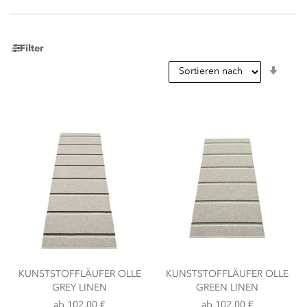
Filter
In
aufst
Reihe
KUNSTSTOFFLÄUFER OLLE
KUNSTSTOFFLÄUFER OLLE
GREY LINEN
GREEN LINEN
ab
102,00 €
ab
102,00 €