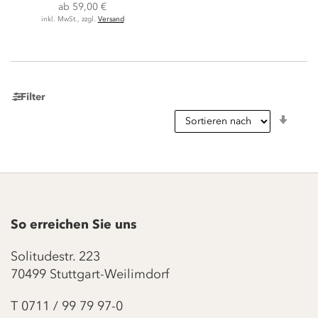
ab
59,00 €
inkl. MwSt., zzgl.
Versand
Filter
In
aufst
Reihe
So erreichen Sie uns
Solitudestr. 223
70499 Stuttgart-Weilimdorf
T
0711 / 99 79 97-0