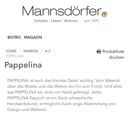
Direkt
N & DEKO
KÜCHE
TEXTILIEN
LIFEST
zum
BISTRO
MAGAZIN
Inhalt
HOME
MARKEN
A-Z
Produktliste
PAPPELINA
drucken
Pappelina
PAPPELINA ist auch das kleinste Detail wichtig. Vom Material
über das Muster und das Weben bis hin zum Finish. Und alles
was PAPPELINA tut, wird von Hand gefertigt. Jeder
PAPPELINA-Teppich ist ein Stück schwedische
Handwerkskunst, ermöglicht durch enge Abstimmung von
Design und Weberei.