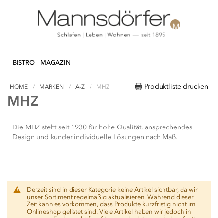
Direkt
N & DEKO
KÜCHE
TEXTILIEN
LIFEST
zum
BISTRO
MAGAZIN
Inhalt
Produktliste drucken
HOME
MARKEN
A-Z
MHZ
MHZ
Die MHZ steht seit 1930 für hohe Qualität, ansprechendes
Design und kundenindividuelle Lösungen nach Maß.
Derzeit sind in dieser Kategorie keine Artikel sichtbar, da wir
unser Sortiment regelmäßig aktualisieren. Während dieser
Zeit kann es vorkommen, dass Produkte kurzfristig nicht im
Onlineshop gelistet sind. Viele Artikel haben wir jedoch in