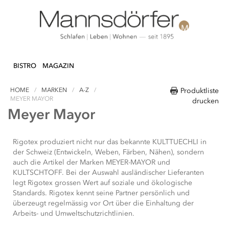
Direkt
N & DEKO
KÜCHE
TEXTILIEN
LIFEST
zum
BISTRO
MAGAZIN
Inhalt
HOME
MARKEN
A-Z
Produktliste
MEYER MAYOR
drucken
Meyer Mayor
Rigotex produziert nicht nur das bekannte KULTTUECHLI in
der Schweiz (Entwickeln, Weben, Färben, Nähen), sondern
auch die Artikel der Marken MEYER-MAYOR und
KULTSCHTOFF. Bei der Auswahl ausländischer Lieferanten
legt Rigotex grossen Wert auf soziale und ökologische
Standards. Rigotex kennt seine Partner persönlich und
überzeugt regelmässig vor Ort über die Einhaltung der
Arbeits- und Umweltschutzrichtlinien.