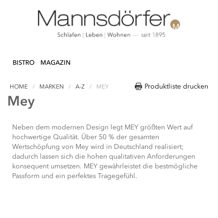
Direkt
N & DEKO
KÜCHE
TEXTILIEN
LIFEST
zum
BISTRO
MAGAZIN
Inhalt
Produktliste drucken
HOME
MARKEN
A-Z
MEY
Mey
Neben dem modernen Design legt MEY größten Wert auf
hochwertige Qualität. Über 50 % der gesamten
Wertschöpfung von Mey wird in Deutschland realisiert;
dadurch lassen sich die hohen qualitativen Anforderungen
konsequent umsetzen. MEY gewährleistet die bestmögliche
Passform und ein perfektes Tragegefühl.