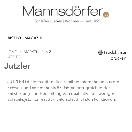
Direkt
N & DEKO
KÜCHE
TEXTILIEN
LIFEST
zum
BISTRO
MAGAZIN
Inhalt
HOME
MARKEN
A-Z
Produktliste
JUTZLER
drucken
Jutzler
JUTZLER ist ein traditionelles Familienunternehmen aus der
Schweiz und seit mehr als 85 Jahren erfolgreich in der
Entwicklung und Herstellung von qualitativ hochwertigen
Schranksystemen mit den unterschiedlichsten Funktionen.