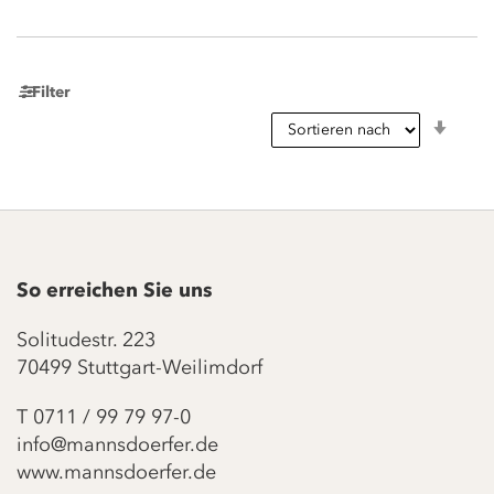
Filter
In
aufst
Reihe
So erreichen Sie uns
Solitudestr. 223
70499 Stuttgart-Weilimdorf
T
0711 / 99 79 97-0
info@mannsdoerfer.de
www.mannsdoerfer.de