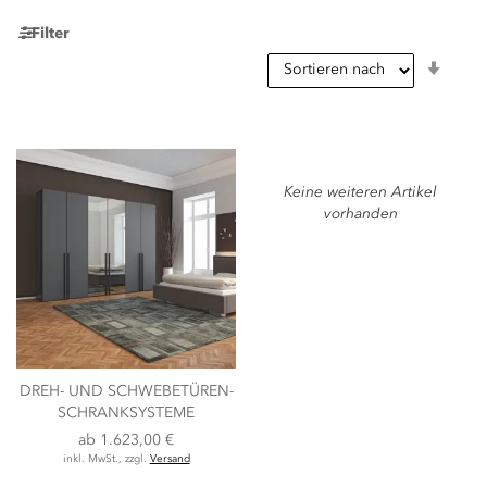
Filter
In
aufst
Reihe
Keine weiteren Artikel
vorhanden
DREH- UND SCHWEBETÜREN-
SCHRANKSYSTEME
ab
1.623,00 €
inkl. MwSt., zzgl.
Versand