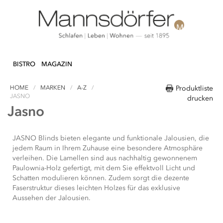
Direkt
N & DEKO
KÜCHE
TEXTILIEN
LIFEST
zum
BISTRO
MAGAZIN
Inhalt
HOME
MARKEN
A-Z
Produktliste
JASNO
drucken
Jasno
JASNO Blinds bieten elegante und funktionale Jalousien, die
jedem Raum in Ihrem Zuhause eine besondere Atmosphäre
verleihen. Die Lamellen sind aus nachhaltig gewonnenem
Paulownia-Holz gefertigt, mit dem Sie effektvoll Licht und
Schatten modulieren können. Zudem sorgt die dezente
Faserstruktur dieses leichten Holzes für das exklusive
Aussehen der Jalousien.