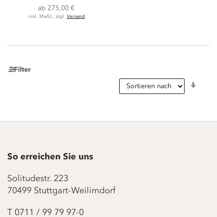
ab
275,00 €
inkl. MwSt., zzgl.
Versand
Filter
In
aufst
Reihe
So erreichen Sie uns
Solitudestr. 223
70499 Stuttgart-Weilimdorf
T
0711 / 99 79 97-0