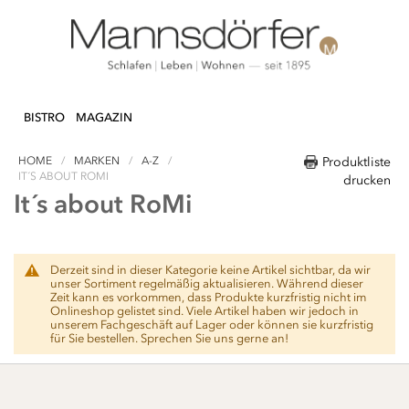
Direkt
N & DEKO
KÜCHE
TEXTILIEN
LIFEST
zum
BISTRO
MAGAZIN
Inhalt
HOME
MARKEN
A-Z
Produktliste
IT´S ABOUT ROMI
drucken
It´s about RoMi
Derzeit sind in dieser Kategorie keine Artikel sichtbar, da wir
unser Sortiment regelmäßig aktualisieren. Während dieser
Zeit kann es vorkommen, dass Produkte kurzfristig nicht im
Onlineshop gelistet sind. Viele Artikel haben wir jedoch in
unserem Fachgeschäft auf Lager oder können sie kurzfristig
für Sie bestellen. Sprechen Sie uns gerne an!