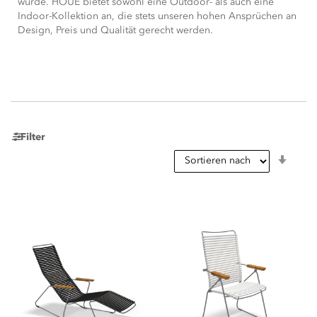
wurde. HOUE bietet sowohl eine Outdoor- als auch eine
Indoor-Kollektion an, die stets unseren hohen Ansprüchen an
Design, Preis und Qualität gerecht werden.
Filter
In
aufst
Reihe