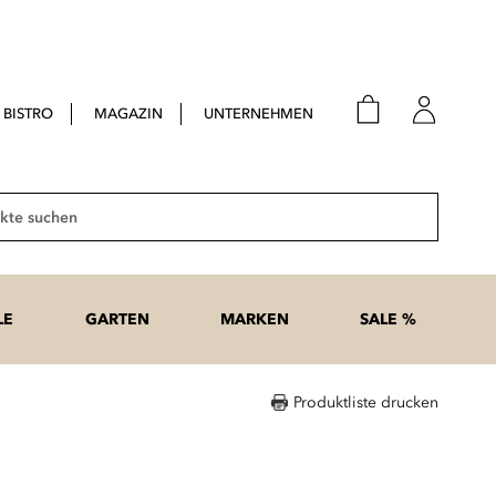
BISTRO
MAGAZIN
UNTERNEHMEN
E-Mail
Passwort
Suche
Anme
Passwort
LE
GARTEN
MARKEN
SALE %
vergesse
Produktliste drucken