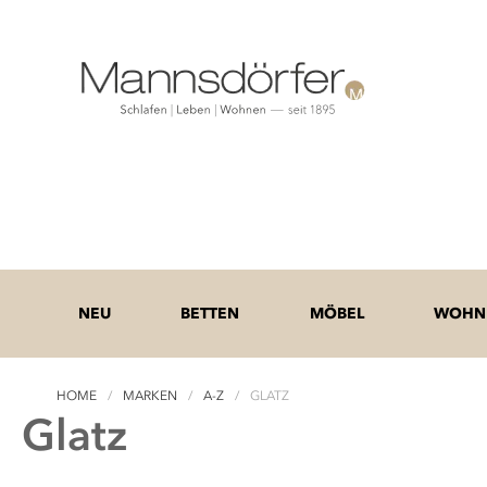
NEU
BETTEN
MÖBEL
WOHNE
HOME
MARKEN
A-Z
GLATZ
Glatz