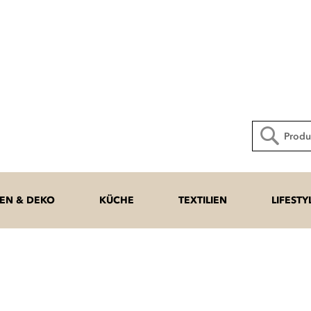
Direkt
zum
Inhalt
Suche
N & DEKO
KÜCHE
TEXTILIEN
LIFESTY