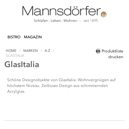
Direkt
N & DEKO
KÜCHE
TEXTILIEN
LIFEST
zum
BISTRO
MAGAZIN
Inhalt
HOME
MARKEN
A-Z
Produktliste
GLASITALIA
drucken
GlasItalia
Schöne Designobjekte von GlasItalia: Wohnvergnügen auf
höchstem Niveau. Zeitloses Design aus schimmernden
Acrylglas.