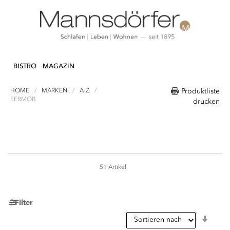
Direkt
N & DEKO
KÜCHE
TEXTILIEN
LIFEST
zum
BISTRO
MAGAZIN
Inhalt
HOME
MARKEN
A-Z
Produktliste
FERMOB
drucken
51
Artikel
Seite
Filter
In
aufst